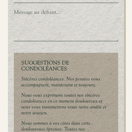
SUGGESTIONS DE
CONDOLÉANCES
Sincères condoléances. Nos pensées vous
accompagnent, maintenant et toujours.
Nous vous exprimons toutes nos sincères
condoléances en ce moment douloureux et
nous vous transmettons toute notre amitié et
notre soutien.
Nous sommes à vos côtés dans cette
douloureuse épreuve. Toutes nos