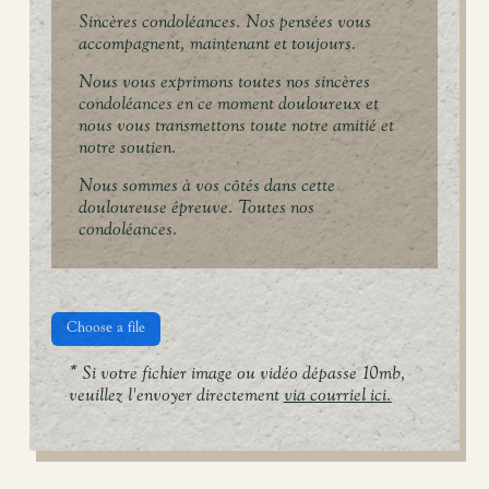
Sincères condoléances. Nos pensées vous
accompagnent, maintenant et toujours.
Nous vous exprimons toutes nos sincères
condoléances en ce moment douloureux et
nous vous transmettons toute notre amitié et
notre soutien.
Nous sommes à vos côtés dans cette
douloureuse épreuve. Toutes nos
condoléances.
Choose a file
* Si votre fichier image ou vidéo dépasse 10mb,
veuillez l'envoyer directement
via courriel ici.